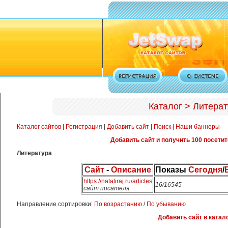
Каталог > Литерат
Каталог сайтов
|
Регистрация
|
Добавить сайт
|
Поиск
|
Наши баннеры
Добавить сайт и получить 100 посетит
Литература
Сайт
-
Описание
Показы
Сегодня
/
https://nataliraj.ru/articles
16/16545
cайт писателя
Направление сортировки:
По возрастанию
/
По убыванию
Добавить сайт в катало