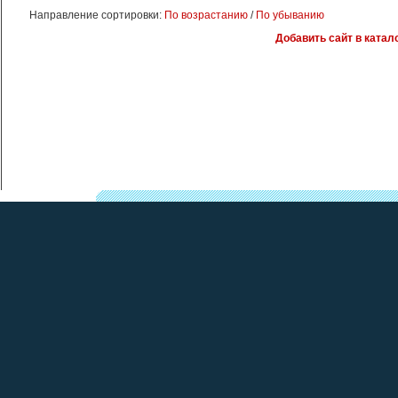
Направление сортировки:
По возрастанию
/
По убыванию
Добавить сайт в катало